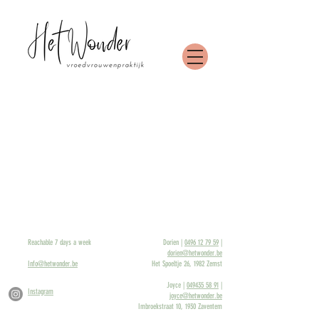
Reachable 7 days a week
Dorien |
0496 12 79 59
|
dorien@hetwonder.be
Info@hetwonder.be
Het Spoeltje 26, 1982 Zemst
Joyce |
049435 58 91
|
Instagram
joyce@hetwonder.be
Imbroekstraat 10, 1930 Zaventem